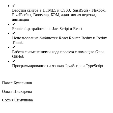
✔
Вёрстка сайтов в HTML5 и CSS3, Sass(Scss), Flexbox,
PixelPerfect, Bootstrap, БЭМ, адаптивная верстка,
анимация
✔
Frontend-разработка на JavaScript и React
✔
Использование библиотек React Router, Redux и Redux
Thunk
✔
Работа с изменениями кода проекта с помощью Git и
GitHub
✔
Программирование на языках JavaScript и TypeScript
Павел Булавинов
Ольга Пискарева
София Симушова